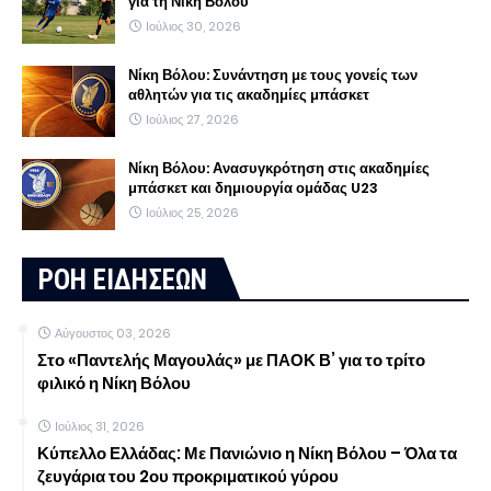
για τη Νίκη Βόλου
Ιούλιος 30, 2026
Νίκη Βόλου: Συνάντηση με τους γονείς των
αθλητών για τις ακαδημίες μπάσκετ
Ιούλιος 27, 2026
Νίκη Βόλου: Ανασυγκρότηση στις ακαδημίες
μπάσκετ και δημιουργία ομάδας U23
Ιούλιος 25, 2026
ΡΟΗ ΕΙΔΗΣΕΩΝ
Αύγουστος 03, 2026
Στο «Παντελής Μαγουλάς» με ΠΑΟΚ Β’ για το τρίτο
φιλικό η Νίκη Βόλου
Ιούλιος 31, 2026
Κύπελλο Ελλάδας: Με Πανιώνιο η Νίκη Βόλου – Όλα τα
ζευγάρια του 2ου προκριματικού γύρου