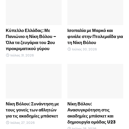
Κύπελλο Ελλάδας: Με
Ισοπαλία με Μαρκό και
Πανιώνιο η Νίκη Βόλου –
φινάλε στην Πτολεμαΐδα για
Όλα τα ζευγάρια του 2ου
τη Νίκη Βόλου
προκριματικού γύρου
Ιούλιος 30, 2026
Ιούλιος 31, 2026
Νίκη Βόλου: Συνάντηση με
Νίκη Βόλου:
τους γονείς των αθλητών
Ανασυγκρότηση στις
για τις ακαδημίες μπάσκετ
ακαδημίες μπάσκετ και
δημιουργία ομάδας U23
Ιούλιος 27, 2026
Ιούλιος 25, 2026