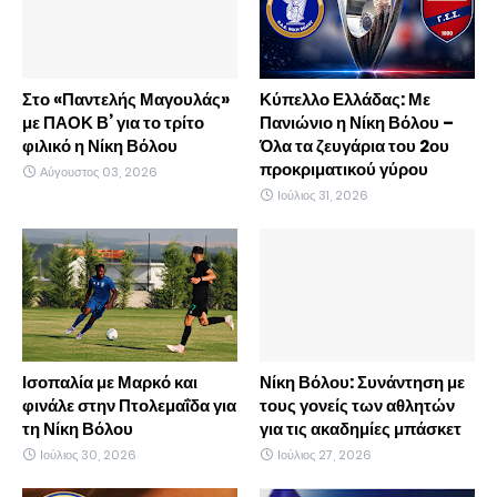
Στο «Παντελής Μαγουλάς»
Κύπελλο Ελλάδας: Με
με ΠΑΟΚ Β’ για το τρίτο
Πανιώνιο η Νίκη Βόλου –
φιλικό η Νίκη Βόλου
Όλα τα ζευγάρια του 2ου
προκριματικού γύρου
Αύγουστος 03, 2026
Ιούλιος 31, 2026
Ισοπαλία με Μαρκό και
Νίκη Βόλου: Συνάντηση με
φινάλε στην Πτολεμαΐδα για
τους γονείς των αθλητών
τη Νίκη Βόλου
για τις ακαδημίες μπάσκετ
Ιούλιος 30, 2026
Ιούλιος 27, 2026