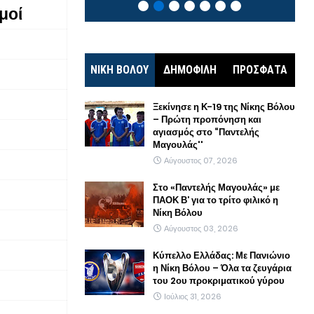
μοί
ΝΙΚΗ ΒΟΛΟΥ
ΔΗΜΟΦΙΛΗ
ΠΡΟΣΦΑΤΑ
Ξεκίνησε η Κ-19 της Νίκης Βόλου
– Πρώτη προπόνηση και
αγιασμός στο “Παντελής
Μαγουλάς''
Αύγουστος 07, 2026
Στο «Παντελής Μαγουλάς» με
ΠΑΟΚ Β’ για το τρίτο φιλικό η
Νίκη Βόλου
Αύγουστος 03, 2026
Κύπελλο Ελλάδας: Με Πανιώνιο
η Νίκη Βόλου – Όλα τα ζευγάρια
του 2ου προκριματικού γύρου
Ιούλιος 31, 2026