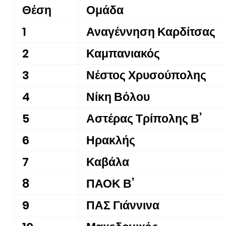
Θέση
Ομάδα
1
Αναγέννηση Καρδίτσας
2
Καμπανιακός
3
Νέστος Χρυσούπολης
4
Νίκη Βόλου
5
Αστέρας Τρίπολης Β’
6
Ηρακλής
7
Καβάλα
8
ΠΑΟΚ Β’
9
ΠΑΣ Γιάννινα