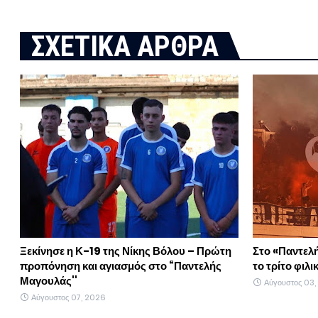
ΣΧΕΤΙΚΑ ΑΡΘΡΑ
Ξεκίνησε η Κ-19 της Νίκης Βόλου – Πρώτη
Στο «Παντελ
προπόνηση και αγιασμός στο “Παντελής
το τρίτο φιλι
Μαγουλάς''
Αύγουστος 03
Αύγουστος 07, 2026