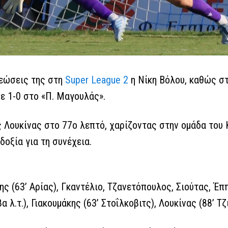
ρεώσεις της στη
Super League 2
η Νίκη Βόλου, καθώς σ
ε 1-0 στο «Π. Μαγουλάς».
ς Λουκίνας στο 77ο λεπτό, χαρίζοντας στην ομάδα του
οξία για τη συνέχεια.
ς (63’ Αρίας), Γκαντέλιο, Τζανετόπουλος, Σιούτας, Έπ
 λ.τ.), Γιακουμάκης (63’ Στοΐλκοβιτς), Λουκίνας (88’ Τζ