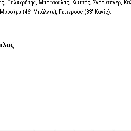
ς, Πολυκράτης, Μπαταούλας, Κωττάς, Σνάουτσνερ, Κα
 Μουστμά (46’ Μπάλντε), Γκιτέρσος (83’ Κανίς).
μιλος