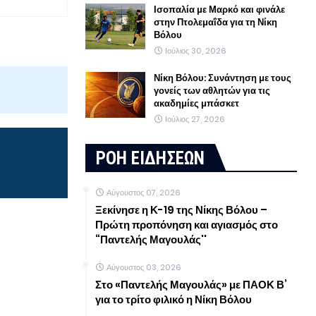
Ισοπαλία με Μαρκό και φινάλε
στην Πτολεμαΐδα για τη Νίκη
Βόλου
Ιούλιος 30, 2026
Νίκη Βόλου: Συνάντηση με τους
γονείς των αθλητών για τις
ακαδημίες μπάσκετ
Ιούλιος 27, 2026
ΡΟΗ ΕΙΔΗΣΕΩΝ
Αύγουστος 07, 2026
Ξεκίνησε η Κ-19 της Νίκης Βόλου –
Πρώτη προπόνηση και αγιασμός στο
“Παντελής Μαγουλάς''
Αύγουστος 03, 2026
Στο «Παντελής Μαγουλάς» με ΠΑΟΚ Β’
για το τρίτο φιλικό η Νίκη Βόλου