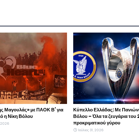
ής Μαγουλάς» με ΠΑΟΚ Β’ για
Κύπελλο Ελλάδας: Με Πανιώνι
κό η Νίκη Βόλου
Βόλου – Όλα τα ζευγάρια του 
προκριματικού γύρου
, 2026
Ιούλιος 31, 2026