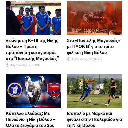
Ξεκίνησε η Κ-19 της Νίκης
Στο «Παντελής Μαγουλάς»
Βόλου – Πρώτη
με ΠΑΟΚ Β’ για το τρίτο
προπόνηση και αγιασμός
φιλικό η Νίκη Βόλου
στο “Παντελής Μαγουλάς''
Αύγουστος 03, 2026
Αύγουστος 07, 2026
Κύπελλο Ελλάδας: Με
Ισοπαλία με Μαρκό και
Πανιώνιο η Νίκη Βόλου –
φινάλε στην Πτολεμαΐδα για
Όλα τα ζευγάρια του 2ου
τη Νίκη Βόλου