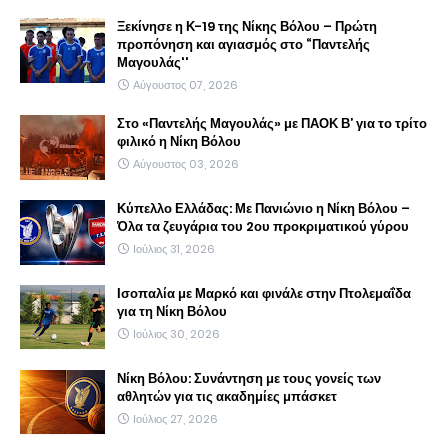
Ξεκίνησε η Κ-19 της Νίκης Βόλου – Πρώτη
προπόνηση και αγιασμός στο “Παντελής
Μαγουλάς''
Αύγουστος 07, 2026
Στο «Παντελής Μαγουλάς» με ΠΑΟΚ Β’ για το τρίτο
φιλικό η Νίκη Βόλου
Αύγουστος 03, 2026
Κύπελλο Ελλάδας: Με Πανιώνιο η Νίκη Βόλου –
Όλα τα ζευγάρια του 2ου προκριματικού γύρου
Ιούλιος 31, 2026
Ισοπαλία με Μαρκό και φινάλε στην Πτολεμαΐδα
για τη Νίκη Βόλου
Ιούλιος 30, 2026
Νίκη Βόλου: Συνάντηση με τους γονείς των
αθλητών για τις ακαδημίες μπάσκετ
Ιούλιος 27, 2026