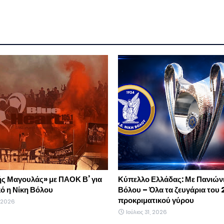
ής Μαγουλάς» με ΠΑΟΚ Β’ για
Κύπελλο Ελλάδας: Με Πανιώνι
κό η Νίκη Βόλου
Βόλου – Όλα τα ζευγάρια του 
προκριματικού γύρου
, 2026
Ιούλιος 31, 2026