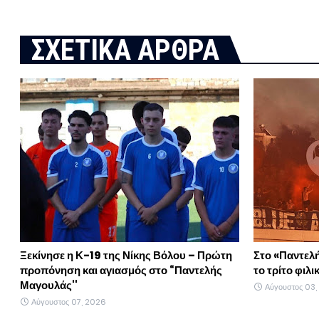
ΣΧΕΤΙΚΑ ΑΡΘΡΑ
Ξεκίνησε η Κ-19 της Νίκης Βόλου – Πρώτη
Στο «Παντελ
προπόνηση και αγιασμός στο “Παντελής
το τρίτο φιλι
Μαγουλάς''
Αύγουστος 03
Αύγουστος 07, 2026