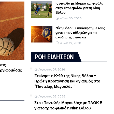
Ισοπαλία με Μαρκό και φινάλε
στην Πτολεμαΐδα για τη Νίκη
Βόλου
Ιούλιος 30, 2026
Νίκη Βόλου: Συνάντηση με τους
γονείς των αθλητών για τις
ακαδημίες μπάσκετ
Ιούλιος 27, 2026
ΡΟΗ ΕΙΔΗΣΕΩΝ
τις
Αύγουστος 07, 2026
υργία ομάδας
Ξεκίνησε η Κ-19 της Νίκης Βόλου –
Πρώτη προπόνηση και αγιασμός στο
“Παντελής Μαγουλάς''
Αύγουστος 03, 2026
Στο «Παντελής Μαγουλάς» με ΠΑΟΚ Β’
για το τρίτο φιλικό η Νίκη Βόλου