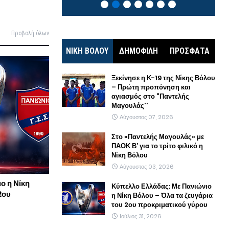
Προβολή όλων
ΝΙΚΗ ΒΟΛΟΥ
ΔΗΜΟΦΙΛΗ
ΠΡΟΣΦΑΤΑ
Ξεκίνησε η Κ-19 της Νίκης Βόλου
– Πρώτη προπόνηση και
αγιασμός στο “Παντελής
Μαγουλάς''
Αύγουστος 07, 2026
Στο «Παντελής Μαγουλάς» με
ΠΑΟΚ Β’ για το τρίτο φιλικό η
Νίκη Βόλου
Αύγουστος 03, 2026
ο η Νίκη
Κύπελλο Ελλάδας: Με Πανιώνιο
2ου
η Νίκη Βόλου – Όλα τα ζευγάρια
του 2ου προκριματικού γύρου
Ιούλιος 31, 2026