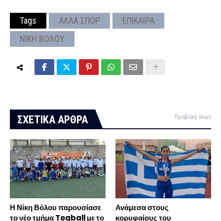
Tags
ΑΛΛΑ ΣΠΟΡ
ΕΠΙΚΑΙΡΑ
ΝΙΚΗ ΒΟΛΟΥ
ΣΧΕΤΙΚΑ ΑΡΘΡΑ
Προβολή όλων
Η Νίκη Βόλου παρουσίασε
Ανάμεσα στους
το νέο τμήμα Teqball με το
κορυφαίους του