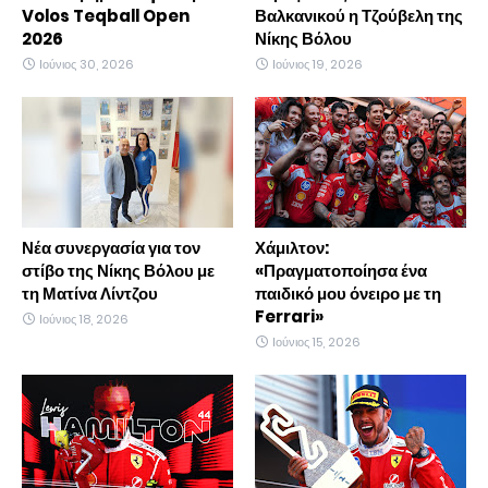
Volos Teqball Open
Βαλκανικού η Τζούβελη της
2026
Νίκης Βόλου
Ιούνιος 30, 2026
Ιούνιος 19, 2026
Νέα συνεργασία για τον
Χάμιλτον:
στίβο της Νίκης Βόλου με
«Πραγματοποίησα ένα
τη Ματίνα Λίντζου
παιδικό μου όνειρο με τη
Ferrari»
Ιούνιος 18, 2026
Ιούνιος 15, 2026