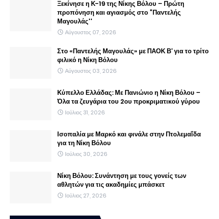
Ξεκίνησε η Κ-19 της Νίκης Βόλου – Πρώτη
προπόνηση και αγιασμός στο “Παντελής
Μαγουλάς''
Αύγουστος 07, 2026
Στο «Παντελής Μαγουλάς» με ΠΑΟΚ Β’ για το τρίτο
φιλικό η Νίκη Βόλου
Αύγουστος 03, 2026
Κύπελλο Ελλάδας: Με Πανιώνιο η Νίκη Βόλου –
Όλα τα ζευγάρια του 2ου προκριματικού γύρου
Ιούλιος 31, 2026
Ισοπαλία με Μαρκό και φινάλε στην Πτολεμαΐδα
για τη Νίκη Βόλου
Ιούλιος 30, 2026
Νίκη Βόλου: Συνάντηση με τους γονείς των
αθλητών για τις ακαδημίες μπάσκετ
Ιούλιος 27, 2026