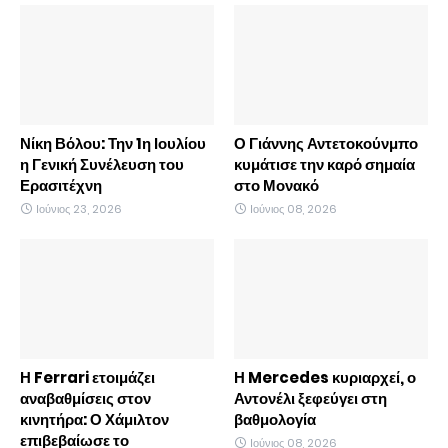
Νίκη Βόλου: Την 1η Ιουλίου
Ο Γιάννης Αντετοκούνμπο
η Γενική Συνέλευση του
κυμάτισε την καρό σημαία
Ερασιτέχνη
στο Μονακό
Ιούνιος 23, 2026
Ιούνιος 08, 2026
Η Ferrari ετοιμάζει
Η Mercedes κυριαρχεί, ο
αναβαθμίσεις στον
Αντονέλι ξεφεύγει στη
κινητήρα: Ο Χάμιλτον
βαθμολογία
επιβεβαίωσε το
Ιούνιος 08, 2026