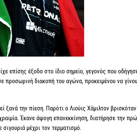
ίχε επίσης έξοδο στο ίδιο σημείο, γεγονός που οδήγησ
σε προσωρινή διακοπή του αγώνα, προκειμένου να γίνο
εί ξανά την πίεση. Παρότι ο Λιούις Χάμιλτον βρισκότα
χραιμία. Έκανε άψογη επανεκκίνηση, διατήρησε την πρώ
 σιγουριά μέχρι τον τερματισμό.