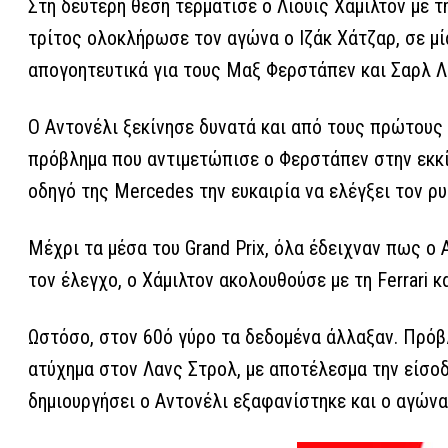
Στη δεύτερη θέση τερμάτισε ο Λιούις Χάμιλτον με τ
τρίτος ολοκλήρωσε τον αγώνα ο Ιζάκ Χάτζαρ, σε μί
απογοητευτικά για τους Μαξ Φερστάπεν και Σαρλ Λε
Ο Αντονέλι ξεκίνησε δυνατά και από τους πρώτους 
πρόβλημα που αντιμετώπισε ο Φερστάπεν στην εκκί
οδηγό της Mercedes την ευκαιρία να ελέγξει τον ρ
Μέχρι τα μέσα του Grand Prix, όλα έδειχναν πως ο 
τον έλεγχο, ο Χάμιλτον ακολουθούσε με τη Ferrari κ
Ωστόσο, στον 60ό γύρο τα δεδομένα άλλαξαν. Πρόβ
ατύχημα στον Λανς Στρολ, με αποτέλεσμα την είσο
δημιουργήσει ο Αντονέλι εξαφανίστηκε και ο αγώνα