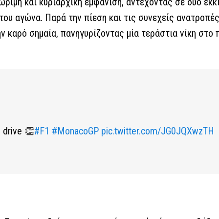
ιμη και κυριαρχική εμφάνιση, αντέχοντας σε δύο εκκι
του αγώνα. Παρά την πίεση και τις συνεχείς ανατροπές
ν καρό σημαία, πανηγυρίζοντας μία τεράστια νίκη στο 
 drive 👏
#F1
#MonacoGP
pic.twitter.com/JG0JQXwzTH