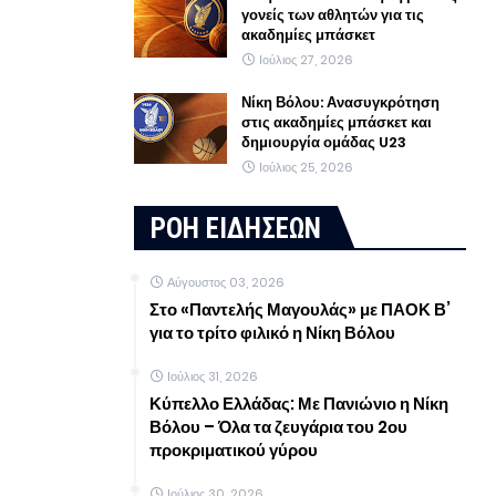
γονείς των αθλητών για τις
ακαδημίες μπάσκετ
Ιούλιος 27, 2026
Νίκη Βόλου: Ανασυγκρότηση
στις ακαδημίες μπάσκετ και
δημιουργία ομάδας U23
Ιούλιος 25, 2026
ΡΟΗ ΕΙΔΗΣΕΩΝ
Αύγουστος 03, 2026
Στο «Παντελής Μαγουλάς» με ΠΑΟΚ Β’
για το τρίτο φιλικό η Νίκη Βόλου
Ιούλιος 31, 2026
Κύπελλο Ελλάδας: Με Πανιώνιο η Νίκη
Βόλου – Όλα τα ζευγάρια του 2ου
προκριματικού γύρου
Ιούλιος 30, 2026