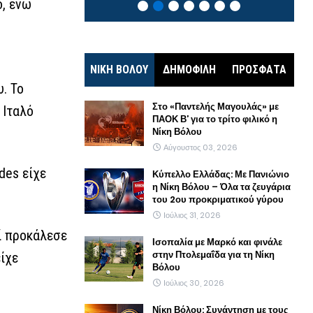
ο, ενώ
ΝΙΚΗ ΒΟΛΟΥ
ΔΗΜΟΦΙΛΗ
ΠΡΟΣΦΑΤΑ
. Το
Στο «Παντελής Μαγουλάς» με
 Ιταλό
ΠΑΟΚ Β’ για το τρίτο φιλικό η
Νίκη Βόλου
Αύγουστος 03, 2026
des είχε
Κύπελλο Ελλάδας: Με Πανιώνιο
η Νίκη Βόλου – Όλα τα ζευγάρια
του 2ου προκριματικού γύρου
Ιούλιος 31, 2026
ί προκάλεσε
Ισοπαλία με Μαρκό και φινάλε
στην Πτολεμαΐδα για τη Νίκη
ίχε
Βόλου
Ιούλιος 30, 2026
Νίκη Βόλου: Συνάντηση με τους