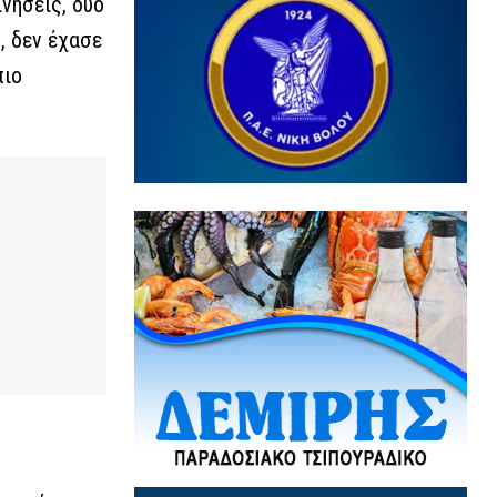
νήσεις, δύο
, δεν έχασε
πιο
3 / 8