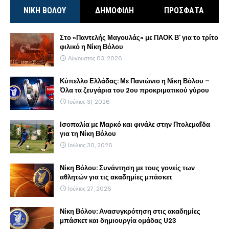
ΝΙΚΗ ΒΟΛΟΥ
ΔΗΜΟΦΙΛΗ
ΠΡΟΣΦΑΤΑ
Στο «Παντελής Μαγουλάς» με ΠΑΟΚ Β’ για το τρίτο
φιλικό η Νίκη Βόλου
Αύγουστος 03, 2026
Κύπελλο Ελλάδας: Με Πανιώνιο η Νίκη Βόλου –
Όλα τα ζευγάρια του 2ου προκριματικού γύρου
Ιούλιος 31, 2026
Ισοπαλία με Μαρκό και φινάλε στην Πτολεμαΐδα
για τη Νίκη Βόλου
Ιούλιος 30, 2026
Νίκη Βόλου: Συνάντηση με τους γονείς των
αθλητών για τις ακαδημίες μπάσκετ
Ιούλιος 27, 2026
Νίκη Βόλου: Ανασυγκρότηση στις ακαδημίες
μπάσκετ και δημιουργία ομάδας U23