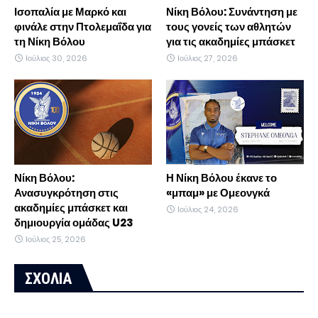
Ισοπαλία με Μαρκό και
Νίκη Βόλου: Συνάντηση με
φινάλε στην Πτολεμαΐδα για
τους γονείς των αθλητών
τη Νίκη Βόλου
για τις ακαδημίες μπάσκετ
Ιούλιος 30, 2026
Ιούλιος 27, 2026
Νίκη Βόλου:
Η Νίκη Βόλου έκανε το
Ανασυγκρότηση στις
«μπαμ» με Ομεονγκά
ακαδημίες μπάσκετ και
Ιούλιος 24, 2026
δημιουργία ομάδας U23
Ιούλιος 25, 2026
ΣΧΟΛΙΑ