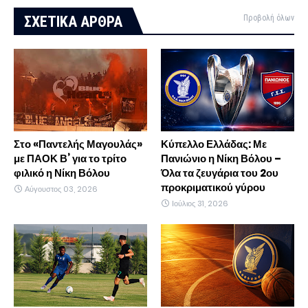
ΣΧΕΤΙΚΑ ΑΡΘΡΑ
Προβολή όλων
Στο «Παντελής Μαγουλάς»
Κύπελλο Ελλάδας: Με
με ΠΑΟΚ Β’ για το τρίτο
Πανιώνιο η Νίκη Βόλου –
φιλικό η Νίκη Βόλου
Όλα τα ζευγάρια του 2ου
προκριματικού γύρου
Αύγουστος 03, 2026
Ιούλιος 31, 2026