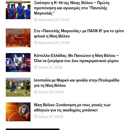
Ξεκίνησε η Κ-19 της Νίκης Βόλου – Πρώτη
προπόνηση και αγιασμός στο “Παντελής
Μαγουλάς''
Αύγουστος 07, 2026
Στο «Παντελής Μαγουλάς» με ΠΑΟΚ Β’ για το τρίτο
φιλικό η Νίκη Βόλου
Αύγουστος 03, 2026
Κύπελλο Ελλάδας: Με Πανιώνιο η Νίκη Βόλου –
Όλα τα ζευγάρια του 2ου προκριματικού γύρου
Ιούλιος 31, 2026
Ισοπαλία με Μαρκό και φινάλε στην Πτολεμαΐδα
για τη Νίκη Βόλου
Ιούλιος 30, 2026
Νίκη Βόλου: Συνάντηση με τους γονείς των
αθλητών για τις ακαδημίες μπάσκετ
Ιούλιος 27, 2026