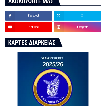
ΑΚΟΛΟΥΘΗΣΕ ΜΑΣ
Facebook
X
Youtube
Instagram
ΚΑΡΤΕΣ ΔΙΑΡΚΕΙΑΣ