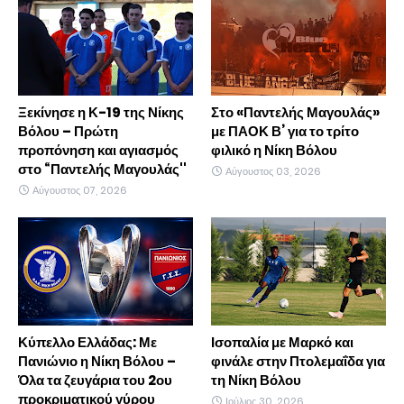
Ξεκίνησε η Κ-19 της Νίκης
Στο «Παντελής Μαγουλάς»
Βόλου – Πρώτη
με ΠΑΟΚ Β’ για το τρίτο
προπόνηση και αγιασμός
φιλικό η Νίκη Βόλου
στο “Παντελής Μαγουλάς''
Αύγουστος 03, 2026
Αύγουστος 07, 2026
Κύπελλο Ελλάδας: Με
Ισοπαλία με Μαρκό και
Πανιώνιο η Νίκη Βόλου –
φινάλε στην Πτολεμαΐδα για
Όλα τα ζευγάρια του 2ου
τη Νίκη Βόλου
προκριματικού γύρου
Ιούλιος 30, 2026